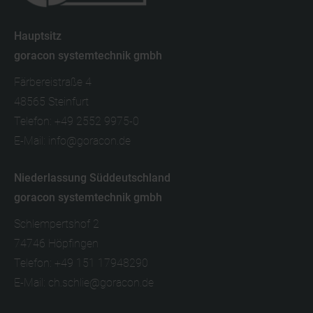
Hauptsitz
goracon systemtechnik gmbh
Färbereistraße 4
48565
Steinfurt
Telefon:
+49 2552 9975-0
E-Mail:
info@goracon.de
Niederlassung Süddeutschland
goracon systemtechnik gmbh
Schlempertshof 2
74746
Höpfingen
Telefon:
+49 151 17948290
E-Mail:
ch.schlie@goracon.de