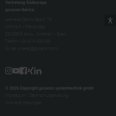
Vertretung Südeuropa
goracon ibérica
Alameda Camilo Sesto, 74
Oficina 5 – Planta baja
ES-03803
Alcoy, (Alicante) – Spain
Telefon:
+34 679 658188
E-Mail:
s.perez@goracon.com
© 2026 Copyright goracon systemtechnik gmbh
Impressum
Datenschutzerklärung
Cookie Einstellungen